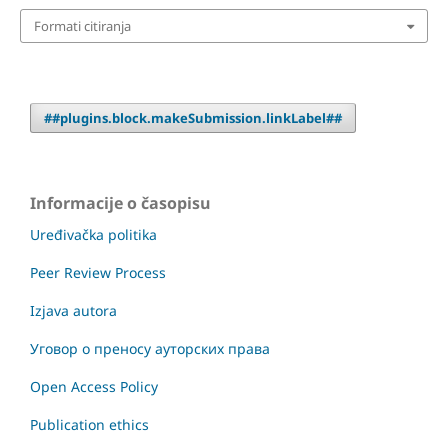
Formati citiranja
##plugins.block.makeSubmission.linkLabel##
Informacije o časopisu
Uređivačka politika
Peer Review Process
Izjava autora
Уговор о преносу ауторских права
Open Access Policy
Publication ethics