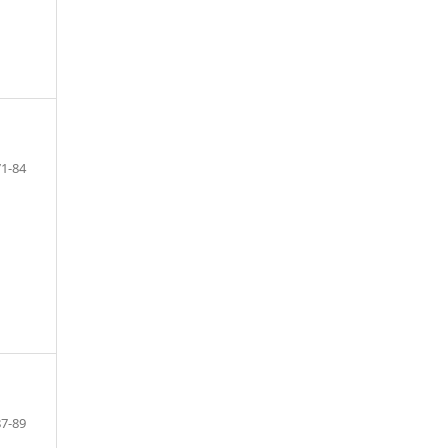
71-84
87-89