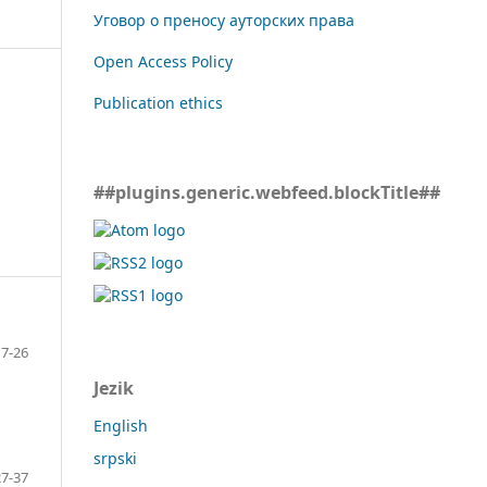
Уговор о преносу ауторских права
Open Access Policy
Publication ethics
##plugins.generic.webfeed.blockTitle##
7-26
Jezik
English
srpski
27-37