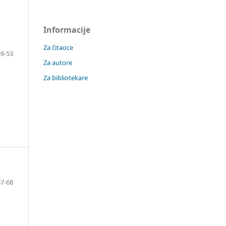
Informacije
Za čitaoce
39-53
Za autore
Za bibliotekare
57-68