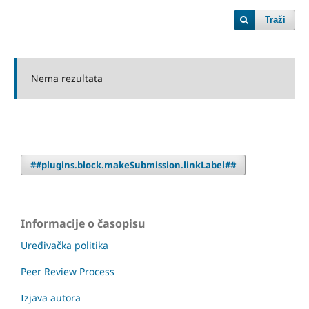
Traži
Nema rezultata
##plugins.block.makeSubmission.linkLabel##
Informacije o časopisu
Uređivačka politika
Peer Review Process
Izjava autora